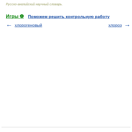
Русско-английский научный словарь
.
Игры ⚽
Поможем решить контрольную работу
хлорогеновый
хлороз