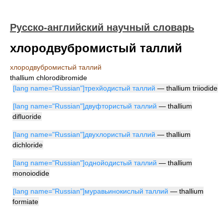
Русско-английский научный словарь
хлородвубромистый таллий
хлородвубромистый таллий
thallium chlorodibromide
[lang name="Russian"]трехйодистый таллий
— thallium triiodide
[lang name="Russian"]двуфтористый таллий
— thallium
difluoride
[lang name="Russian"]двухлористый таллий
— thallium
dichloride
[lang name="Russian"]однойодистый таллий
— thallium
monoiodide
[lang name="Russian"]муравьинокислый таллий
— thallium
formiate